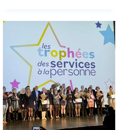
O
P
H
É
E
S
D
E
S
S
E
R
V
I
C
E
S
À
L
A