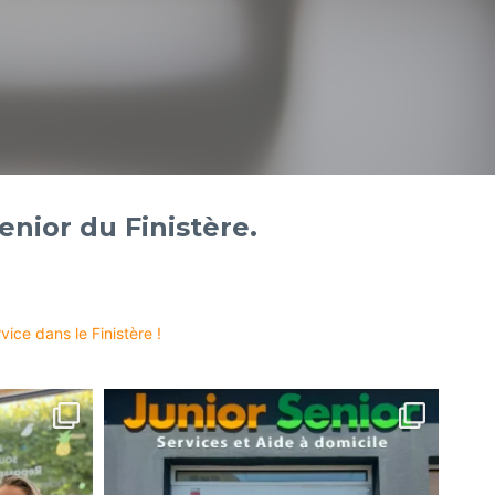
enior du Finistère.
ice dans le Finistère !