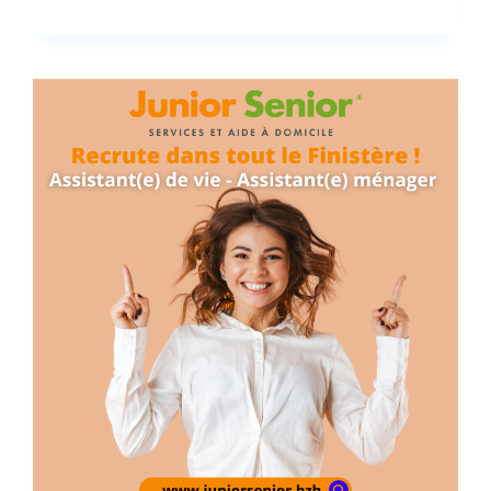
O
U
V
E
A
U
V
É
H
I
C
U
L
E
É
L
E
C
T
R