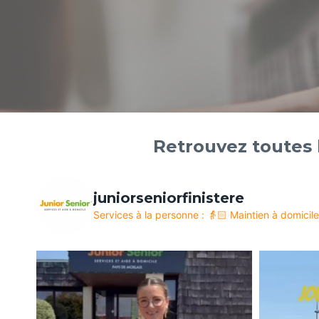
Retrouvez toutes l
juniorseniorfinistere
Services à la personne :
👵🏻 Maintien à domicile