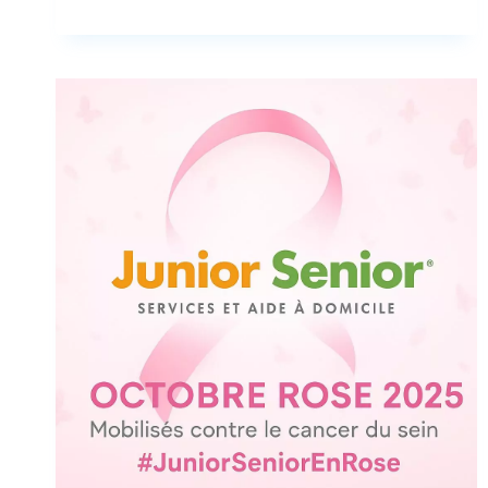
E
U
X
A
N
N
I
V
E
R
S
A
I
R
E