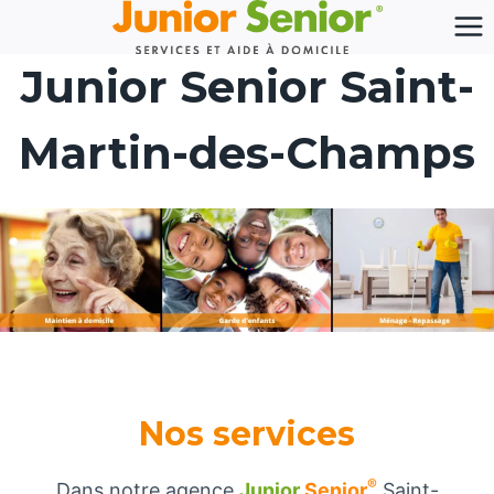
Aller
au
Junior Senior Saint-
contenu
Martin-des-Champs
Nos services
®
Dans notre agence
Junior
Senior
Saint-